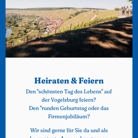
Heiraten & Feiern
Den "schönsten Tag des Lebens" auf
der Vogelsburg feiern?
Den "runden Geburtstag oder das
Firmenjubiläum?
Wir sind gerne für Sie da und als